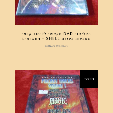
תקליטור DVD מקצועי ללימוד קסמי
מטבעות בעזרת SHELL – מתקדמים
המחיר
המחיר
₪
85.00
₪
125.00
המקורי
הנוכחי
היה:
הוא:
₪85.00.
₪125.00.
מבצע!