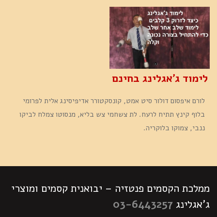
לימוד ג'אגלינג בחינם
לורם איפסום דולור סיט אמט, קונסקטורר אדיפיסינג אלית לפרומי
בלוף קינץ תתיח לרעח. לת צשחמי צש בליא, מנסוטו צמלח לביקו
ננבי, צמוקו בלוקריה.
ממלכת הקסמים פנטזיה – יבואנית קסמים ומוצרי
ג'אגלינג
03-6443257