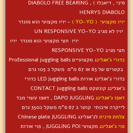
סיני , דיאבלו ) DIABOLO FREE BEARING ,
HENRYS DIABOLO
יויו מקצועי ( YO-YO )
– יויו מקצועי הוא מוגדר
יויו לא מגיב UN RESPONSIVE YO-YO
יויו חצי מקצועי הוא מוגדר יויו
חצי מגיב RESPONSIVE YO-YO
כדורי ג'אגלינג
מקצועיים Professional juggling balls
בקטרים של 63 או 67 מ"מ משקל כ 105 גרם
כדורי ג'אגלינג אורות LED juggling balls כדורי
ג'אגלינג קונטקט CONTACT juggling balls
דאפו ג'אגלינג
DAPO JUGGLING , דאפו עשוי מבד
לייקרה איכותי קוטר כ 67 ס"מ משקל כ350 גרם
צלחת סינית
לג'אגלינג Chinese plate JUGGLING
פוי ג'אגלינג
מקצועי JUGGLING POI , פוי אורות