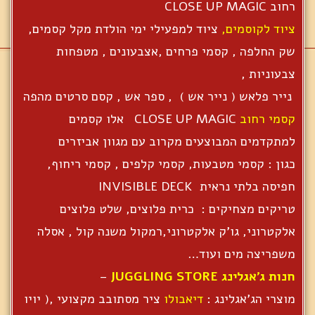
רחוב CLOSE UP MAGIC
ציוד לקוסמים,
ציוד למפעילי ימי הולדת מקל קסמים,
שק החלפה , קסמי פרחים ,אצבעונים , מטפחות
צבעוניות ,
נייר פלאש ( נייר אש ) , ספר אש , קסם סרטים מהפה
קסמי רחוב
CLOSE UP MAGIC אלו קסמים
למתקדמים המבוצעים מקרוב עם מגוון אביזרים
כגון : קסמי מטבעות, קסמי קלפים , קסמי ריחוף,
חפיסה בלתי נראית INVISIBLE DECK
טריקים מצחיקים : כרית פלוצים, שלט פלוצים
אלקטרוני, גו'ק אלקטרוני,רמקול משנה קול , אסלה
משפריצה מים ועוד…
חנות ג'אגלינג JUGGLING STORE
–
מוצרי הג'אגלינג :
דיאבולו
ציר מסתובב מקצועי ,( יויו