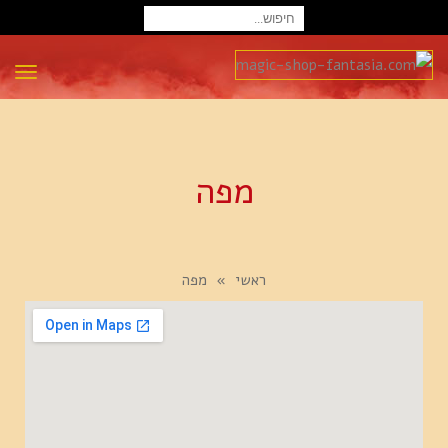
חיפוש
עבור:
תפרי
מפה
ראשי
»
מפה