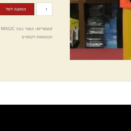
כמות
הוספה לסל
של
קסמי
קטגוריות:
קסמי במה STAGE MAGIC- הדגמת הקסם
במה-
וקופסאות לקסמים
קופסה
בינונית
18X13
מתקפלת
להופעת
חפצים
-
18189