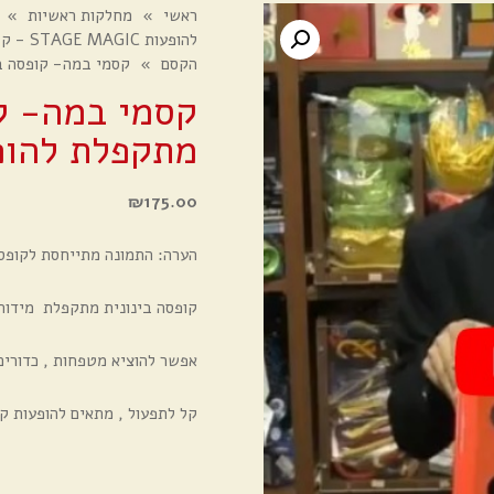
ראשי
»
מחלקות ראשיות
»
להופעות STAGE MAGIC - קבוצה 18
הקסם
»
קסמי במה- קופסה בינונית 18X13 מתקפלת להופע
מתקפלת להופעת 
₪
175.00
הערה: התמונה מתייחסת לקופס
קופסה בינונית מתקפלת מידות הקו
אפשר להוציא מטפחות , כדורים 
קל לתפעול , מתאים להופעות ק