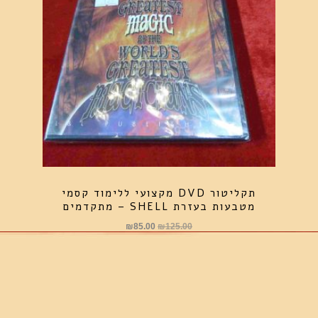
תקליטור DVD מקצועי ללימוד קסמי
מטבעות בעזרת SHELL – מתקדמים
המחיר
המחיר
₪
85.00
₪
125.00
המקורי
הנוכחי
היה:
הוא:
₪85.00.
₪125.00.