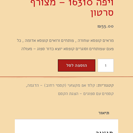
ויפה 16310 – מצורף
סרטון
₪
35.00
מראים קופסא שחורה , פותחים ורואים קופסא אדומה , כל
פעם שפותחים וסוגרים קופסא יוצא כדור ספוג – מעולה
כמות
הוספה לסל
של
קסמי
קטגוריות:
קלוז אפ מקצועי (קסמי רחוב) - הדגמה
,
קלוז
קסמים עם ספוגים - הצגת הקסם
אפ
פרדוקס
הספוגים
תיאור
קסם
איכותי
תיאור