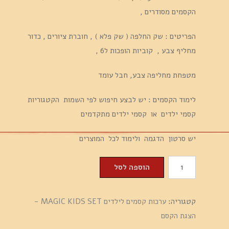
הקסמים מסודרים ,
הפריטים : שק החלפה ( שק פלא ) , חוברת ציורים , כדור
מחליף צבע , קוביות הופכות ל6 ,
מטפחת מחליפה צבע, חבל עומד
לימוד הקסמים : יש לבצע חיפוש לפי השמות הקטגוריות
קסמי ילדים או קסמי ילדים מתקדמים
יש סרטון הדגמה ולימוד לכל המוצרים
כמות
הוספה לסל
של
ערכת
קטגוריה:
ערכות קסמים לילדים MAGIC KIDS SET -
קסמים
הצגת הקסם
לילדים