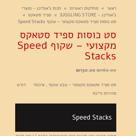
ראשי
»
מחלקות ראשיות
»
חנות ג'אגלינג - מוצרי
ג'אגלינג - JUGGLING STORE
»
ספיד סטאקס
»
סט כוסות ספיד סטאקס מקצועי – שקוף Speed Stacks
סט כוסות ספיד סטאקס
מקצועי – שקוף Speed
Stacks
המחיר
המחיר
₪
150.00
₪
160.00
המקורי
הנוכחי
סט ספיד סטאקס מקצועי – צבע שקוף , איכותי דורש
היה:
הוא:
מהירות וריכוז
₪150.00.
₪160.00.
Speed Stacks
מחיר מבצע הוא לקניה דרך האינטרנט בלבד ! ( כדי לקזז