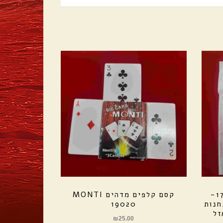
נייר אש – מידות 50 על 17-
קסם קלפים מדהים MONTI
חנות
19020
זל
₪
25.00