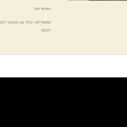
המלאי אזל
קטגוריות:
קלוז אפ מקצועי (קס
הקסם