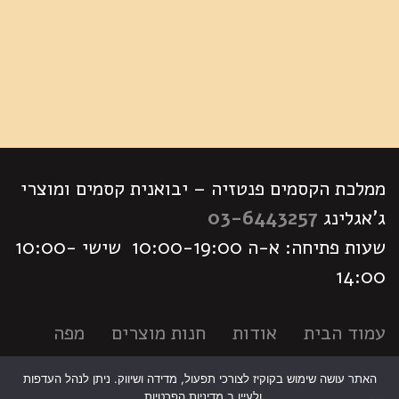
ממלכת הקסמים פנטזיה – יבואנית קסמים ומוצרי
ג'אגלינג
03-6443257
שעות פתיחה: א-ה 10:00-19:00 שישי 10:00-
14:00
עמוד הבית
אודות
חנות מוצרים
מפה
לימודי קסמים
לוח פעילויות
צור קשר
האתר עושה שימוש בקוקיז לצורכי תפעול, מדידה ושיווק. ניתן לנהל העדפות
ולעיין ב
מדיניות הפרטיות
.