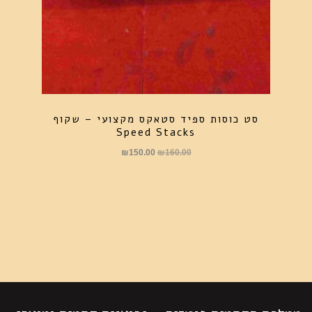
סט כוסות ספיד סטאקס מקצועי – שקוף
Speed Stacks
המחיר
המחיר
₪
150.00
₪
160.00
המקורי
הנוכחי
היה:
הוא:
₪150.00.
₪160.00.