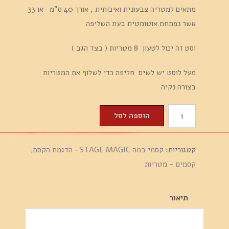
מתאים למטריה צבעונית ואיכותית , אורך 40 ס"מ או 33
אשר נפתחת אוטומטית בעת השליפה
וסט זה יכול לטעון 8 מטריות ( בצד הגב )
מעל לוסט יש לשים חליפה כדי לשלוף את המטריות
בצורה נקיה
כמות
הוספה לסל
של
מטריות-
קטגוריות:
קסמי במה STAGE MAGIC- הדגמת הקסם
,
וסט
קסמים - מטריות
-
חליפה
פנימית
תיאור
לשליפת
מטריות