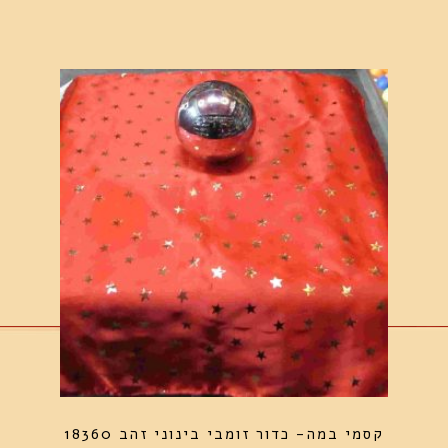
קסמי במה- כדור זומבי בינוני זהב 18360