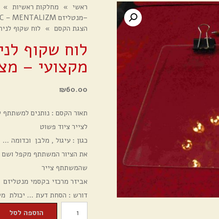
ראשי
»
מחלקות ראשיות
»
–מנטליזם MENTAL MAGIC – MENTALIZM
הצגת הקסם
»
לוח שקוף לניחוש ציור 20050 מקצו
מקצועי – מצור
₪
60.00
תאור הקסם : נותנים למשתתף ל
לצייר ציוד פשוט
כגון : עיגול , מלבן וכדומה …
את הציור המשתתף מקפל ושם 
שהמשתתף צייר
אביזר מרכזי בקסמי מנטליזם
דורש : הסחת דעת … יכולת מ
כמות
הוספה לסל