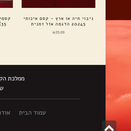
ניבוי חיה או ארץ – קסם איכותי
קסמים
20245 הדגמה אזל זמנית
23X35 רשת ל
₪
35.00
ממלכת הקס
שעות
עמוד הבית
אודו
גלילה