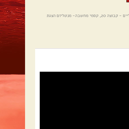
ם - קבוצה 20
,
קסמי מחשבה- מנטליזם הצגת