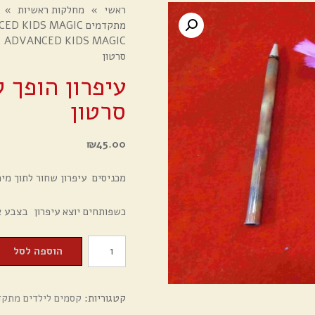
ראשי
»
מחלקות ראשיות
»
מתקדמים ADVANCED KIDS MAGIC - קבוצה 16
ADVANCED KIDS MAGIC - הצגת הקסם
סרטון
סרטון
₪
45.00
מכניסים עיפרון שחור לתוך מיכ
כשפותחים יוצא עיפרון בצבע אחר , מ
כמות
הוספה לסל
של
עיפרון
קטגוריות:
קסמים לילדים מתקדמים ADVANCED KIDS MAGIC 
הופך