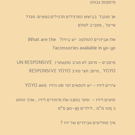
מיומנות גבוהה
אך מוגבל בביצוע התרגילים תרגילים נפוצים: מגדל
אייפל , מסביב לעולם
אלו אביזרים להחלפה יש ביויו? What are the
accessories available in yo-yo?
מיסבים – מיסב לא מגיב (מקצועי) UN RESPONSIVE
YOYO , מיסב חצי מגיב RESPONSIVE YOYO
צירים ליויו – יש להתאים לפי סוג היויו YOYO axis
חוטים ליויו – חוטי כותנה אלו מיוחדים ליויו , אורך החוט
כ 105 מ"מ , לילדים 90-95 מ"מ
איך מחליפים אביזרים של יויו ?