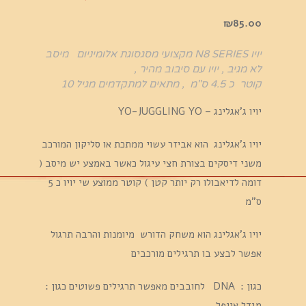
₪
85.00
יויו N8 SERIES מקצועי מסגסוגת אלומיניום מיסב
לא מגיב , יויו עם סיבוב מהיר ,
קוטר כ 4.5 ס"מ , מתאים למתקדמים מגיל 10
יויו ג'אגלינג – YO-JUGGLING YO
יויו ג'אגלינג הוא אביזר עשוי ממתכת או סליקון המורכב
משני דיסקים בצורת חצי עיגול כאשר באמצע יש מיסב (
דומה לדיאבולו רק יותר קטן ) קוטר ממוצע שי יויו כ 5
ס"מ
יויו ג'אגלינג הוא משחק הדורש מיומנות והרבה תרגול
אפשר לבצע בו תרגילים מורכבים
כגון : DNA לחובבים מאפשר תרגילים פשוטים כגון :
מגדל אייפל