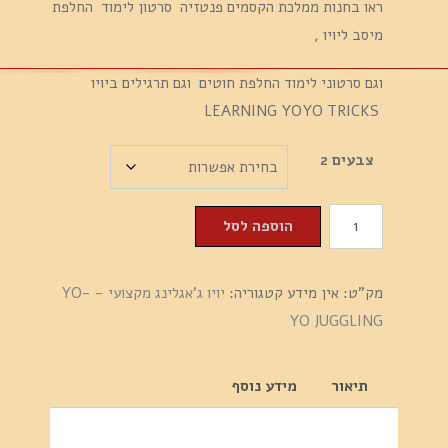
ראו בחנות ממלכת הקסמים פנטזיה סרטון לימוד החלפת
מיסב ליויו ,
וגם סרטוני לימוד החלפת חוטים וגם תרגילים ביויו
LEARNING YOYO TRICKS
צבעים 2
כמות
הוספה לסל
של
יויו
מק"ט:
אין מידע
קטגוריה:
יויו ג'אגלינג מקצועי - YO-
N8
YO JUGGLING
SERIES
מקצועי
מסגסוגת
תיאור
מידע נוסף
אלומיניום
מיסב