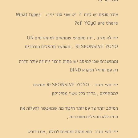
איזה סוגים יש ליויו ? יש שני סוגי יויו : What types
of YOyO are there?
יויו לא מגיב , יויו מקצועי שמתאים למתקדמים UN
RESPONSIVE YOYO , מאפשר תרגילים מורכבים
וממושכים שכן למיסב יש פחות חיכוך יויו זה עולה חזרה
רק עם תרגיל הנקרא BIND
יויו חצי מגיב – RESPONSIVE YOYO מתאים
למתחילים , בדרך כלל עשוי מסיליקון
המיסב יותר צר עם יותר חיכוך מה שמאפשר להעלות את
היויו ללא תרגילים מסובכים ,
יויו חצי מגיב הוא מהנה ומתאים לכולם , אינו דורש