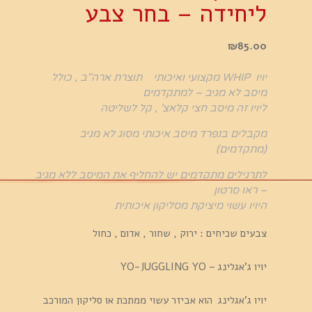
ליחידה – בחר צבע
₪
85.00
יויו WHIP מקצועי ואיכותי תוצרת ארה"ב , כולל
מיסב לא מגיב – למתקדמים
ליויו זה מיסב חצי קלאצ' , קל לשליטה
מקבלים בנפרד מיסב איכותי מסוג לא מגיב
(מתקדמים)
לתרגילים מתקדמים יש להחליף את המיסב ללא מגיב
– ראו סרטון
היויו עשוי מיציקת מסליקון איכותית
צבעים שכיחים : ירוק , שחור , אדום , כחול
יויו ג'אגלינג – YO-JUGGLING YO
יויו ג'אגלינג הוא אביזר עשוי ממתכת או סליקון המורכב