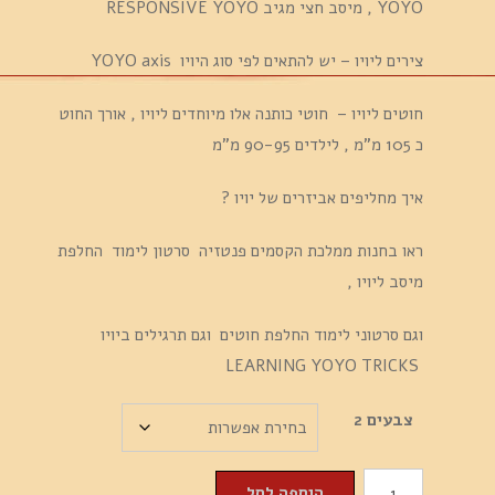
YOYO , מיסב חצי מגיב RESPONSIVE YOYO
צירים ליויו – יש להתאים לפי סוג היויו YOYO axis
חוטים ליויו – חוטי כותנה אלו מיוחדים ליויו , אורך החוט
כ 105 מ"מ , לילדים 90-95 מ"מ
איך מחליפים אביזרים של יויו ?
ראו בחנות ממלכת הקסמים פנטזיה סרטון לימוד החלפת
מיסב ליויו ,
וגם סרטוני לימוד החלפת חוטים וגם תרגילים ביויו
LEARNING YOYO TRICKS
צבעים 2
כמות
הוספה לסל