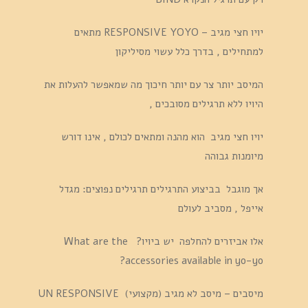
יויו חצי מגיב – RESPONSIVE YOYO מתאים
למתחילים , בדרך כלל עשוי מסיליקון
המיסב יותר צר עם יותר חיכוך מה שמאפשר להעלות את
היויו ללא תרגילים מסובכים ,
יויו חצי מגיב הוא מהנה ומתאים לכולם , אינו דורש
מיומנות גבוהה
אך מוגבל בביצוע התרגילים תרגילים נפוצים: מגדל
אייפל , מסביב לעולם
אלו אביזרים להחלפה יש ביויו? What are the
accessories available in yo-yo?
מיסבים – מיסב לא מגיב (מקצועי) UN RESPONSIVE