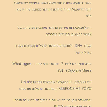
משני דיסקים בצורת חצי עיגול כאשר באמצע יש מיסב (
דומה לדיאבולו רק יותר קטן ) קוטר ממוצע שי יויו כ 5
ס"מ
יויו ג'אגלינג הוא משחק הדורש מיומנות והרבה תרגול
אפשר לבצע בו תרגילים מורכבים
כגון : DNA לחובבים מאפשר תרגילים פשוטים כגון :
מגדל אייפל
איזה סוגים יש ליויו ? יש שני סוגי יויו : What types
of YOyO are there?
יויו לא מגיב , יויו מקצועי שמתאים למתקדמים UN
RESPONSIVE YOYO , מאפשר תרגילים מורכבים
וממושכים שכן למיסב יש פחות חיכוך יויו זה עולה חזרה
רק עם תרגיל הנקרא BIND