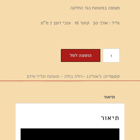
מצופה במשטח נגד החלקה
גליל : אורך 30 קוטר 16 עובי דופן 7 מ"מ
כמות
הוספה לסל
של
גאגלינג
קטגוריה:
ג'אגלינג -רולה בולה - משטח וגליל איזון
-
רולה
בולה
תיאור
(
איזון
תיאור
)
-