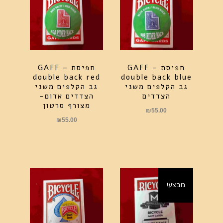
חפיסת GAFF –
חפיסת GAFF –
double back red
double back blue
גב הקלפים משני
גב הקלפים משני
הצדדים
הצדדים אדום-
מצורף סרטון
₪
55.00
₪
55.00
מבצע!