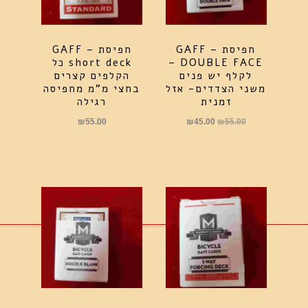
חפיסת GAFF –
חפיסת GAFF –
DOUBLE FACE –
short deck כל
לקלף יש פנים
הקלפים קצרים
משני הצדדים- אזל
בחצי מ"מ מחפיסה
זמנית
רגילה
המחיר
המחיר
₪
55.00
₪
45.00
₪
55.00
המקורי
הנוכחי
היה:
הוא:
₪45.00.
₪55.00.