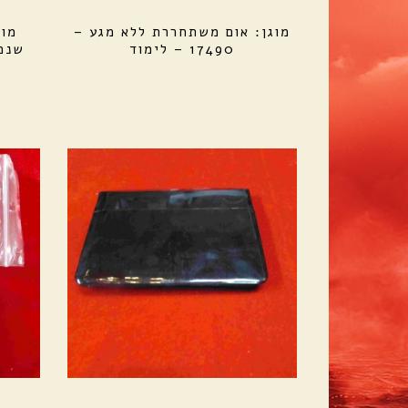
מוגן: אום משתחררת ללא מגע –
מוג
17490 – לימוד
שנמצא 