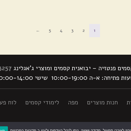
←
5
4
3
2
1
מים פנטזיה – יבואנית קסמים ומוצרי ג'אגלינג
3257
 פתיחה: א-ה 10:00-19:00 שישי 10:00-14:00
ת
חנות מוצרים
מפה
לימודי קסמים
לוח פעי
ז לצורכי תפעול, מדידה ושיווק. ניתן לנהל העדפות ולעיין ב
מדיניות הפרטיות
.
מאש