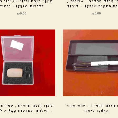
: ארנק החלפה , שטרות ,
מוגן: בובת וודוו – ניבוי מ
תקים 17246 – לימוד
דקירות 17520- לימוד
₪
0.00
₪
0.00
: הזזת חפצים – טוש שרפי
מוגן: הזזת חפצים , עצירת 
17644 לימוד
, העלמת מטבעות 21849 לימוד